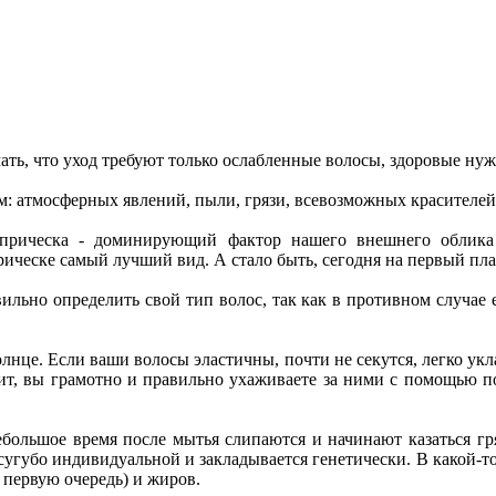
ать, что уход требуют только ослабленные волосы, здоровые нуж
 атмосферных явлений, пыли, грязи, всевозможных красителей и
у прическа - доминирующий фактор нашего внешнего обли
рическе самый лучший вид. А стало быть, сегодня на первый пла
ильно определить свой тип волос, так как в противном случае 
лнце. Если ваши волосы эластичны, почти не секутся, легко ук
ачит, вы грамотно и правильно ухаживаете за ними с помощью 
большое время после мытья слипаются и начинают казаться гр
я сугубо индивидуальной и закладывается генетически. В какой-т
 первую очередь) и жиров.