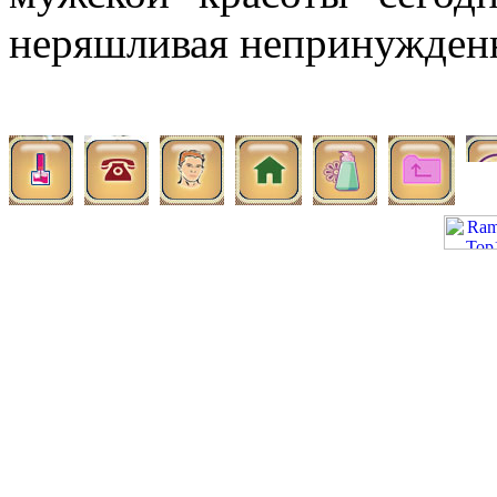
неряшливая непринужден