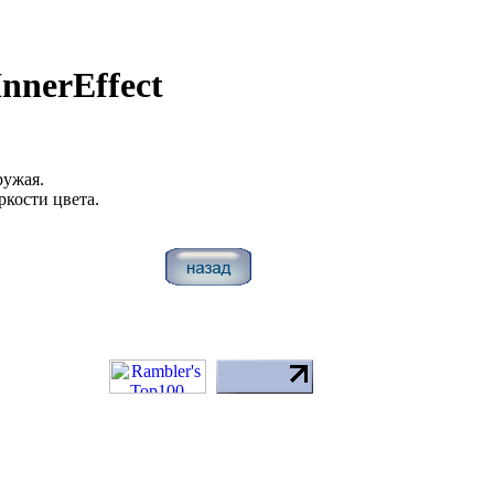
nnerEffect
ружая.
ркости цвета.